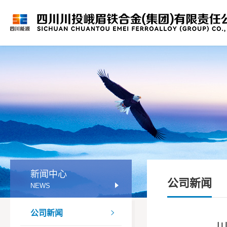
新闻中心
公司新闻
NEWS
公司新闻

川