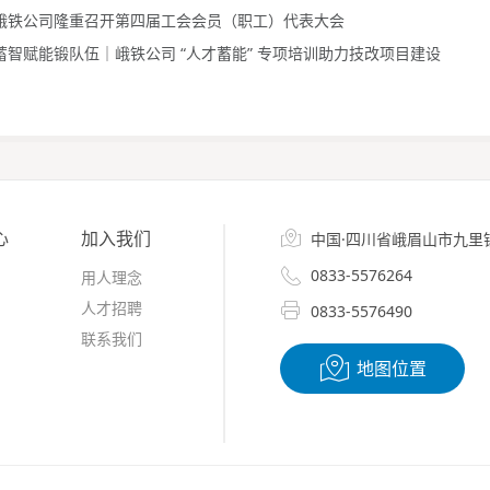
峨铁公司隆重召开第四届工会会员（职工）代表大会
蓄智赋能锻队伍｜峨铁公司 “人才蓄能” 专项培训助力技改项目建设
心
加入我们

中国·四川省峨眉山市九里

0833-5576264
用人理念
人才招聘

0833-5576490
联系我们

地图位置