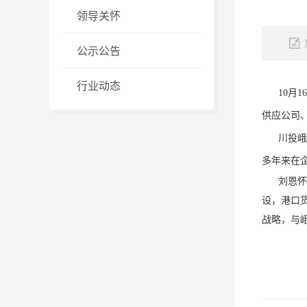
领导关怀
公示公告
行业动态
10月
供应公司
川投峨
多年来在
刘恩怀总
设，港口
战略，与