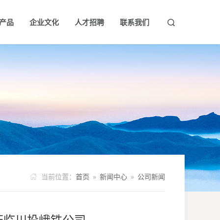
产品
企业文化
人才招聘
联系我们


团队
导关怀
大事记
公示公告
企业理念
企业荣誉
行业动态
企业风采
人才理念
社会责任
人才招聘
当前位置：
首页
»
新闻中心
»
公司新闻

莅临川投峨铁公司