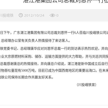
川投峨铁
2012/10/24
0
16日下午，广东湛江港集团有限公司总裁刘恩怀一行6人莅临川投峨铁公
、总经理办公室有关负责人热情接待了来访客人。
铁党委书记、总经理唐华应对刘恩怀总裁一行的到访表示热烈欢迎，并向
企业大宗原燃材料采购、储存、运输方面提供的大力帮助，并与刘总共同
裁感谢唐总的热情接待，并向唐总介绍说，湛江港是新中国成立后自行
货物吞吐量现有5008万吨，目前已成为中国西南地区的重要出海口。在
峨铁公司保持长期合作共赢友好关系。
（川投峨铁宣）