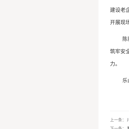
建设老
开展现
陈
筑牢安
力。
乐
上一条：
下一条：