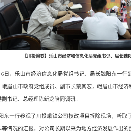
【川投峨铁】乐山市经济和信息化局党组书记、局长魏
月6日，乐山市经济信息化局党组书记、局长魏阳东一行
，峨眉山市政府党组成员、副市长蔡其宏，峨眉山市经济
委副书记、总经理陈新龙陪同调研。
阳东一行参观了川投峨铁公司技改项目拆除现场，听取
作等情况的汇报，对公司长期以来为地方经济发展作出的