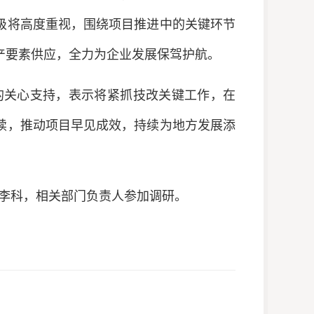
级将高度重视，围绕项目推进中的关键环节
产要素供应，全力为企业发展保驾护航。
的关心支持，表示将紧抓技改关键工作，在
续，推动项目早见成效，持续为地方发展添
李科，相关部门负责人参加调研。