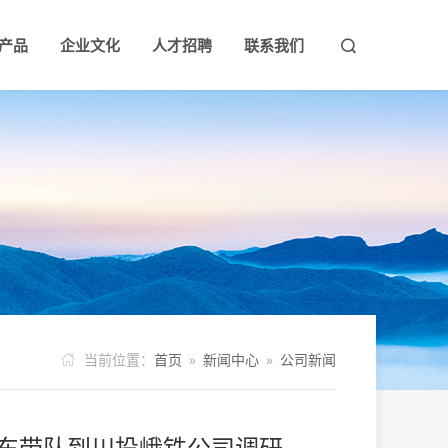
产品
企业文化
人才招聘
联系我们


团队
关怀
大事记
公示公告
企业理念
企业荣誉
行业动态
企业风采
人才理念
社会责任
人才招聘
当前位置：
首页
»
新闻中心
»
公司新闻

东带队到川投峨铁公司调研