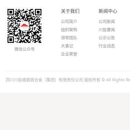
关于我们
新闻中心
公司简介
公司新闻
组织架构
川投要闻
领导团队
公示公告
大事记
行业动态
微信公众号
企业荣誉
四川川投峨眉铁合金（集团）有限责任公司 版权所有 © All Rights Res