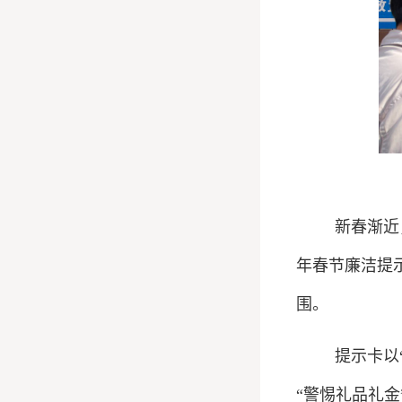
新春渐近
年春节廉洁提
围。
提示卡以
“警惕礼品礼金