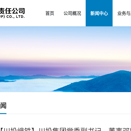
首页
公司概况
新闻中心
业务与
公司简介
组织架构
公司新闻
领导
领导
闻
【川投峨铁】川投集团党委副书记、董事邓