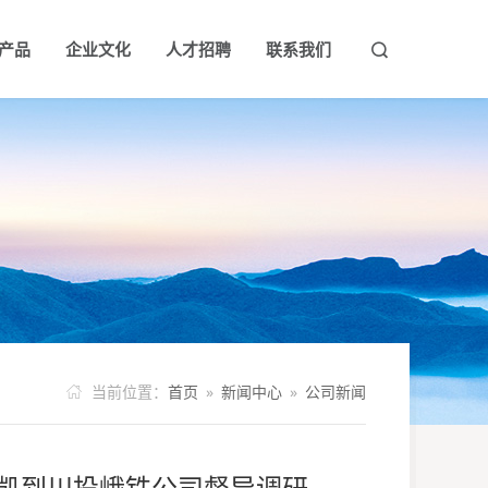
产品
企业文化
人才招聘
联系我们


团队
关怀
大事记
公示公告
企业理念
企业荣誉
行业动态
企业风采
人才理念
社会责任
人才招聘
当前位置：
首页
»
新闻中心
»
公司新闻

凯到川投峨铁公司督导调研