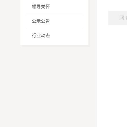
领导关怀
公示公告
行业动态