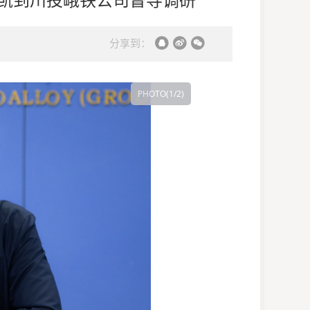
分享到：
PHOTO(
1
/2)